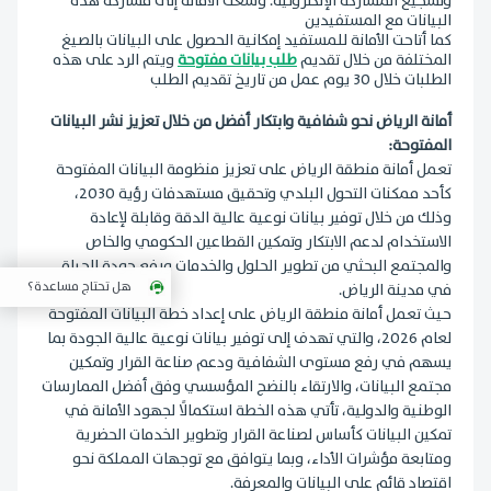
وتشجيع المشاركة الإلكترونية. وسعت الأمانة إلى مشاركة هذه
البيانات مع المستفيدين
كما أتاحت الأمانة للمستفيد إمكانية الحصول على البيانات بالصيغ
المختلفة من خلال تقديم
طلب بيانات مفتوحة
ويتم الرد على هذه
الطلبات خلال 30 يوم عمل من تاريخ تقديم الطلب
أمانة الرياض نحو شفافية وابتكار أفضل من خلال تعزيز نشر البيانات
المفتوحة:
تعمل أمانة منطقة الرياض على تعزيز منظومة البيانات المفتوحة
كأحد ممكنات التحول البلدي وتحقيق مستهدفات رؤية 2030،
وذلك من خلال توفير بيانات نوعية عالية الدقة وقابلة لإعادة
الاستخدام لدعم الابتكار وتمكين القطاعين الحكومي والخاص
والمجتمع البحثي من تطوير الحلول والخدمات ورفع جودة الحياة
هل تحتاج مساعدة؟
في مدينة الرياض.
حيث تعمل أمانة منطقة الرياض على إعداد خطة البيانات المفتوحة
لعام 2026، والتي تهدف إلى توفير بيانات نوعية عالية الجودة بما
يسهم في رفع مستوى الشفافية ودعم صناعة القرار وتمكين
مجتمع البيانات، والارتقاء بالنضج المؤسسي وفق أفضل الممارسات
الوطنية والدولية، تأتي هذه الخطة استكمالًا لجهود الأمانة في
تمكين البيانات كأساس لصناعة القرار وتطوير الخدمات الحضرية
ومتابعة مؤشرات الأداء، وبما يتوافق مع توجهات المملكة نحو
اقتصاد قائم على البيانات والمعرفة
.