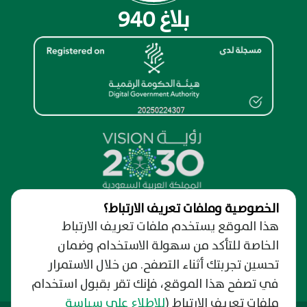
بلاغ 940
الخصوصية وملفات تعريف الارتباط؟
نظرة عامة
هذا الموقع يستخدم ملفات تعريف الارتباط
الخاصة للتأكد من سهولة الاستخدام وضمان
من نحن
الدعم والمساندة
حول البوابة الإلكترونية
تحسين تجربتك أثناء التصفح. من خلال الاستمرار
نسعد بتواصلك
روابط مهمة
الخصوصية وسرية المعلومات
رفع شكوى
في تصفح هذا الموقع، فإنك تقر بقبول استخدام
دليل وفعاليات الرياض
شروط الإستخدام
التبليغ عن فساد
ملفات تعريف الارتباط
(
للإطلاع على سياسة
التوظيف