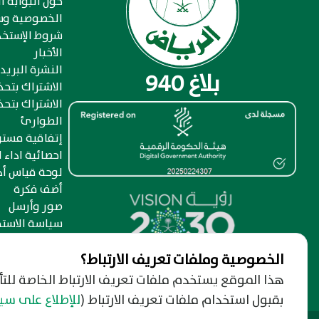
حول البوابة ال
الخصوصية وس
شروط الإستخد
الأخبار
النشرة البريد
بلاغ 940
الاشتراك بتح
الاشتراك بتحذ
الطوارئ
إتفاقية مست
احصائية اداء ا
لوحة قياس أد
أضف فكرة
صور وأرسل
سياسة الاستخ
الخصوصية وملفات تعريف الارتباط؟
هذا الموقع يستخدم ملفات تعريف الارتباط الخاصة للت
بقبول استخدام ملفات تعريف الارتباط
(
للإطلاع على س